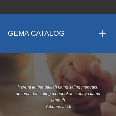
GEMA CATALOG
Karena itu hendaklah kamu saling mengaku
dosamu dan saling mendoakan, supaya kamu
sembuh.
Yakobus 5: 16