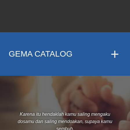
GEMA CATALOG
Karena itu hendaklah kamu saling mengaku
dosamu dan saling mendoakan, supaya kamu
sembuh.