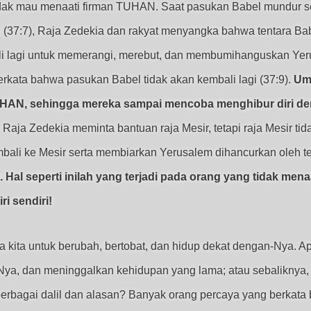
idak mau menaati firman TUHAN. Saat pasukan Babel mundur seb
(37:7), Raja Zedekia dan rakyat menyangka bahwa tentara B
 lagi untuk memerangi, merebut, dan membumihanguskan Yeru
rkata bahwa pasukan Babel tidak akan kembali lagi (37:9).
Um
HAN, sehingga mereka sampai mencoba menghibur diri den
Raja Zedekia meminta bantuan raja Mesir, tetapi raja Mesir t
bali ke Mesir serta membiarkan Yerusalem dihancurkan oleh t
 Hal seperti inilah yang terjadi pada orang yang tidak me
i sendiri!
 kita untuk berubah, bertobat, dan hidup dekat dengan-Nya. 
Nya, dan meninggalkan kehidupan yang lama; atau sebaliknya, 
rbagai dalil dan alasan? Banyak orang percaya yang berkata b