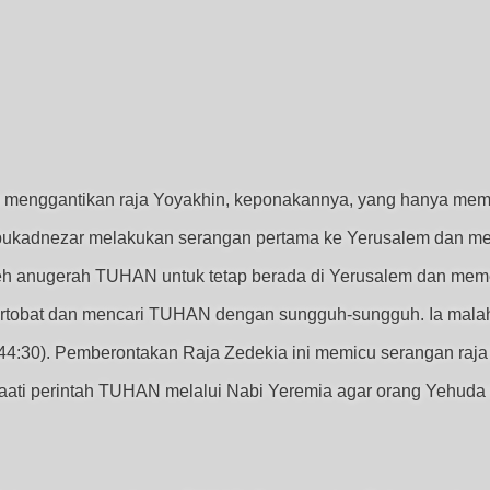
uk menggantikan raja Yoyakhin, keponakannya, yang hanya meme
bukadnezar melakukan serangan pertama ke Yerusalem dan me
oleh anugerah TUHAN untuk tetap berada di Yerusalem dan mem
obat dan mencari TUHAN dengan sungguh-sungguh. Ia malah 
 44:30). Pemberontakan Raja Zedekia ini memicu serangan ra
ati perintah TUHAN melalui Nabi Yeremia agar orang Yehud