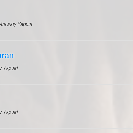
irawaty Yaputri
aran
y Yaputri
y Yaputri