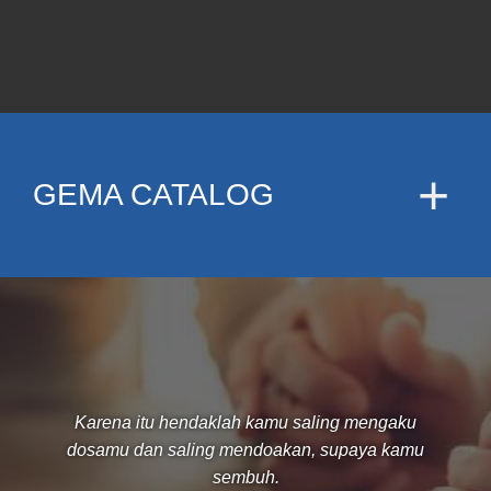
GEMA CATALOG
Karena itu hendaklah kamu saling mengaku
dosamu dan saling mendoakan, supaya kamu
sembuh.