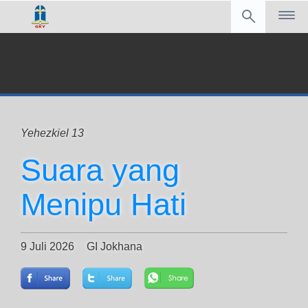
Yehezkiel 13
Suara yang
Menipu Hati
9 Juli 2026
GI Jokhana