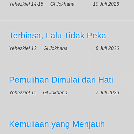
Yehezkiel 14-15
GI Jokhana
10 Juli 2026
Terbiasa, Lalu Tidak Peka
Yehezkiel 12
GI Jokhana
8 Juli 2026
Pemulihan Dimulai dari Hati
Yehezkiel 11
GI Jokhana
7 Juli 2026
Kemuliaan yang Menjauh