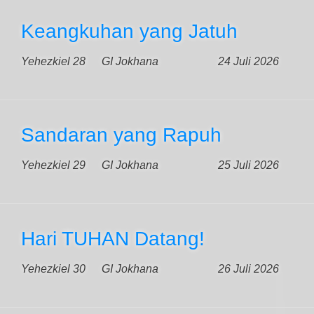
Keangkuhan yang Jatuh
Yehezkiel 28
GI Jokhana
24 Juli 2026
Sandaran yang Rapuh
Yehezkiel 29
GI Jokhana
25 Juli 2026
Hari TUHAN Datang!
Yehezkiel 30
GI Jokhana
26 Juli 2026