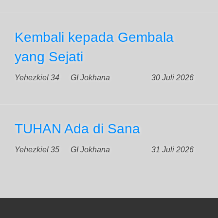
Kembali kepada Gembala
yang Sejati
Yehezkiel 34
GI Jokhana
30 Juli 2026
TUHAN Ada di Sana
Yehezkiel 35
GI Jokhana
31 Juli 2026