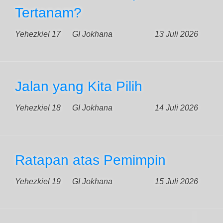
Tertanam?
Yehezkiel 17
GI Jokhana
13 Juli 2026
Jalan yang Kita Pilih
Yehezkiel 18
GI Jokhana
14 Juli 2026
Ratapan atas Pemimpin
Yehezkiel 19
GI Jokhana
15 Juli 2026