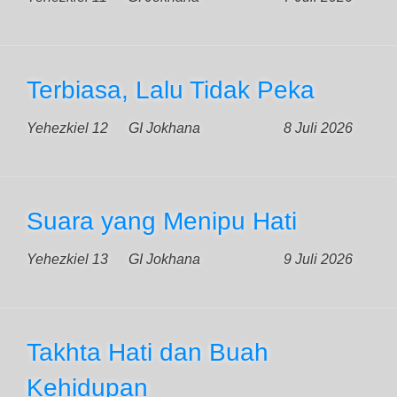
Terbiasa, Lalu Tidak Peka
Yehezkiel 12
GI Jokhana
8 Juli 2026
Suara yang Menipu Hati
Yehezkiel 13
GI Jokhana
9 Juli 2026
Takhta Hati dan Buah
Kehidupan