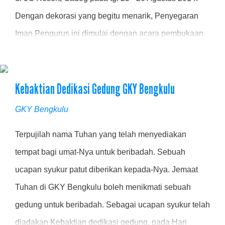
Dengan dekorasi yang begitu menarik, Penyegaran
Iman Pengurus ini dimulai dengan acara pembukaan,
dimana ada prosesi Hamba Tuhan & Panitia yang
membawa 16 banner KW GKY yang ikut serta dalam
Kebaktian Dedikasi Gedung GKY Bengkulu
acara ini .....
GKY Bengkulu
Terpujilah nama Tuhan yang telah menyediakan
tempat bagi umat-Nya untuk beribadah. Sebuah
ucapan syukur patut diberikan kepada-Nya. Jemaat
Tuhan di GKY Bengkulu boleh menikmati sebuah
gedung untuk beribadah. Sebagai ucapan syukur telah
diadakan Kebaktian dedikasi gedung, pada Hari