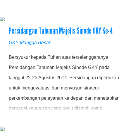
Minggu, 24 Agustus 2014. Kebaktian dihadiri oleh
perwakilan Sinode GKY Pdt. Bambang S.N,
Persidangan Tahunan Majelis Sinode GKY Ke-4
Perwakilan GKY Kelapa Gading Pdt. Budi Hartono
beserta majelis dan Perwakilan...
GKY Mangga Besar
Bersyukur kepada Tuhan atas terselenggaranya
Persidangan Tahunan Majelis Sinode GKY pada
tanggal 22-23 Agustus 2014. Persidangan diperlukan
untuk mengevaluasi dan menyusun strategi
perkembangan pelayanan ke depan dan menetapkan
berbagai keputusan yang perlu diambil untuk
perkembangan GKY. Persidangan ini di hadiri oleh
132 peserta yang terdiri dari para utusan dan peninjau