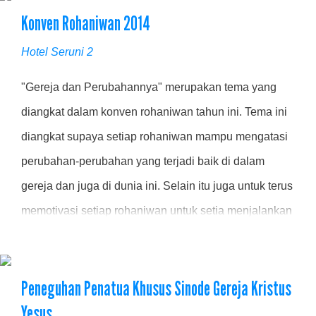
Konven Rohaniwan 2014
dari Badan Pekerja Majelis Sinode (BPMS) GKY,
perwakilan dari 15 Jemaat GKY serta 5 Yayasan
Hotel Seruni 2
dibawah....
"Gereja dan Perubahannya" merupakan tema yang
diangkat dalam konven rohaniwan tahun ini. Tema ini
diangkat supaya setiap rohaniwan mampu mengatasi
perubahan-perubahan yang terjadi baik di dalam
gereja dan juga di dunia ini. Selain itu juga untuk terus
memotivasi setiap rohaniwan untuk setia menjalankan
panggilan yang Tuhan sudah berikan. Konven ini
diadakan pada tanggal 18-20 Agustus 2014 di Hotel
Peneguhan Penatua Khusus Sinode Gereja Kristus
Seruni 2 .....
Yesus