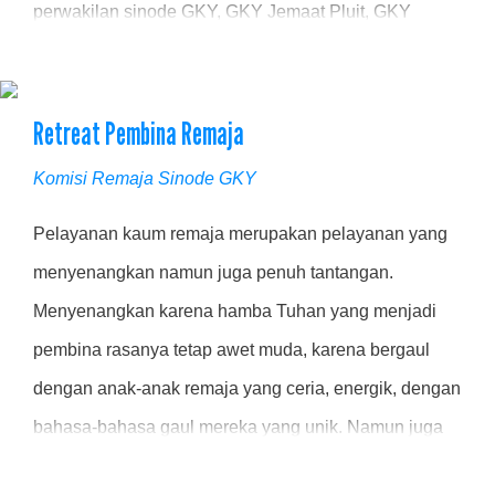
perwakilan sinode GKY, GKY Jemaat Pluit, GKY
Jemaat Greenville dan GKY Jemaat Surabaya, dan
peletakan batu pertama diwakili oleh para pimpinan
Retreat Pembina Remaja
dari keempat perwakilan tersebut.
Komisi Remaja Sinode GKY
Pelayanan kaum remaja merupakan pelayanan yang
menyenangkan namun juga penuh tantangan.
Menyenangkan karena hamba Tuhan yang menjadi
pembina rasanya tetap awet muda, karena bergaul
dengan anak-anak remaja yang ceria, energik, dengan
bahasa-bahasa gaul mereka yang unik. Namun juga
penuh tantangan karena adanya berbagai.....