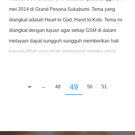
mei 2014 di Grand Pesona Sukabumi. Tema yang
diangkat adalah Heart to God, Hand to Kids. Tema ini
diangkat dengan tujuan agar setiap GSM di dalam
melayani dapat sungguh-sungguh memberikan hati
kepada Allah yang telah memanggil mereka untuk
melayani sebagai GSM dan memakai setiap karunia
dan talenta yang Tuhan berikan untuk melayani anak-
anak .....
49
⇤
←
48
50
51