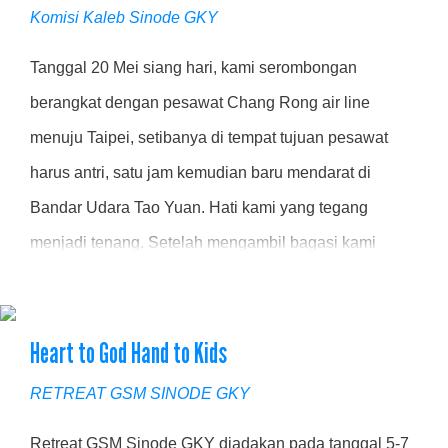
Komisi Kaleb Sinode GKY
Tanggal 20 Mei siang hari, kami serombongan
berangkat dengan pesawat Chang Rong air line
menuju Taipei, setibanya di tempat tujuan pesawat
harus antri, satu jam kemudian baru mendarat di
Bandar Udara Tao Yuan. Hati kami yang tegang
menjadi tenang. Setelah mengambil bagasi kami
langsung menuju Hotel Tian Cheng, sepanjang jalan
hujan turun rintik-rintik, angin meniup sepoi-sepoi.
Heart to God Hand to Kids
Selesai check-in waktu sudah menunjukan pukul 1:00
dini hari, kami sudah sangat letih dan segera tertidur
RETREAT GSM SINODE GKY
.....
Retreat GSM Sinode GKY diadakan pada tanggal 5-7