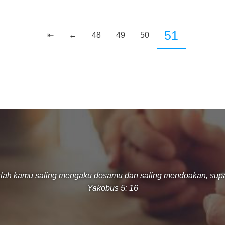
51
⇤
←
48
49
50
klah kamu saling mengaku dosamu dan saling mendoakan, su
Yakobus 5: 16