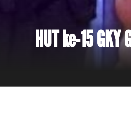
HUT ke-15 GKY G
3 Januari 2026
Memasuki usia ke-15, GKY Gading Serpong bersyukur
gereja diingatkan bahwa pertumbuhan sejati lahir d