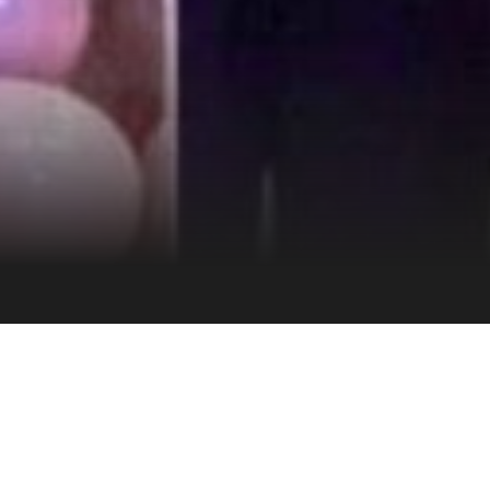
i waktu ke waktu. Melalui tema Impactful Thriving,
dalam iman dan kebenaran, serta menghasilkan