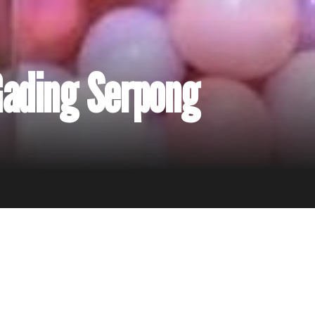
ading Serpong
 atas penyertaan Tuhan yang setia menumbuhkan gereja ini dar
ari kehidupan yang berakar di dalam Kristus, terus bertumbuh 