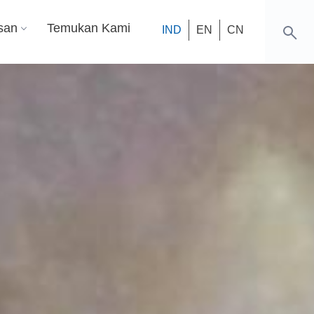
san
Temukan Kami
IND
EN
CN