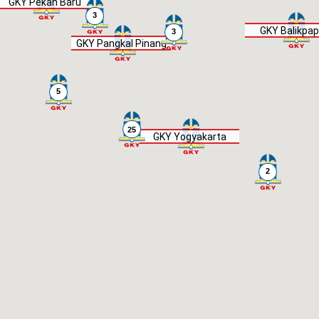
GKY Pekan Baru
3
GKY Balikpa
3
GKY Pangkal Pinang
5
25
GKY Yogyakarta
2