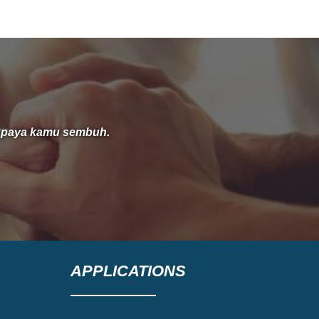
Rondonuwu dari Jakarta. Ibadah Syukur ke-
31 tahun ini mengusung tema
supaya kamu sembuh.
APPLICATIONS