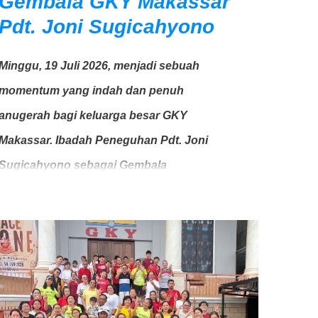
Gembala GKY Makassar
Pdt. Joni Sugicahyono
Minggu, 19 Juli 2026, menjadi sebuah
momentum yang indah dan penuh
anugerah bagi keluarga besar GKY
Makassar. Ibadah Peneguhan Pdt. Joni
Sugicahyono sebagai Gembala
berlangsung dengan baik, khidmat, dan
penuh sukacita. Ibadah dilayani oleh Ketua
Umum Sinode GKY, Pdt. Gunawan Tanu,
dan dihadiri oleh Bapak Andi Gusena selaku
Ketua Bidang Pengelolaan