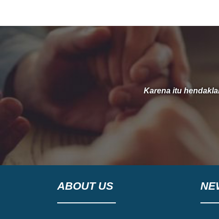
33 pada 5 Juli 2026. Selama 33 tahun, Tuhan
telah memelihara dan menyertai gereja ini
dari generasi ke generasi. Melalui
Karena itu hendakl
ABOUT US
NE