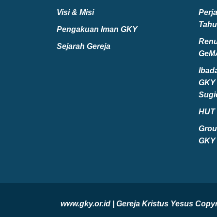
Visi & Misi
Perj
Tahu
Pengakuan Iman GKY
Renu
Sejarah Gereja
GeM
Ibad
GKY 
Sugi
HUT 
Grou
GKY 
www.gky.or.id | Gereja Kristus Yesus Co