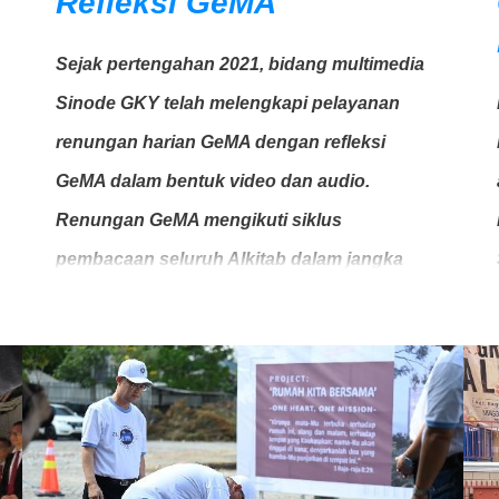
Refleksi GeMA
Sejak pertengahan 2021, bidang multimedia
Sinode GKY telah melengkapi pelayanan
renungan harian GeMA dengan refleksi
GeMA dalam bentuk video dan audio.
Renungan GeMA mengikuti siklus
pembacaan seluruh Alkitab dalam jangka
waktu tertentu (Catatan: Untuk sementara,
jangka waktu siklus pembacaan seluruh
Alkitab masih berubah-ubah antara tiga
tahun