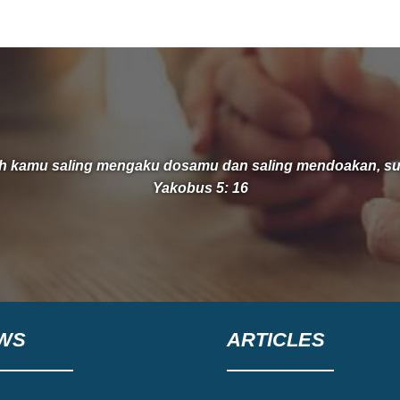
nyata. Pada 14 Juni 2026 dimulailah
kelanjutan perjalanan iman kami melalui
groundbreaking atau peletakan batu
pertama pembangunan gedung extension.
Kami
ah kamu saling mengaku dosamu dan saling mendoakan, 
Yakobus 5: 16
WS
ARTICLES