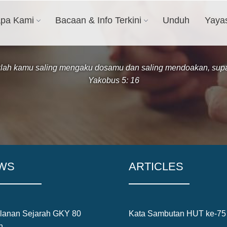
apa Kami
Bacaan & Info Terkini
Unduh
Yaya
klah kamu saling mengaku dosamu dan saling mendoakan, su
Yakobus 5: 16
WS
ARTICLES
alanan Sejarah GKY 80
Kata Sambutan HUT ke-7
n