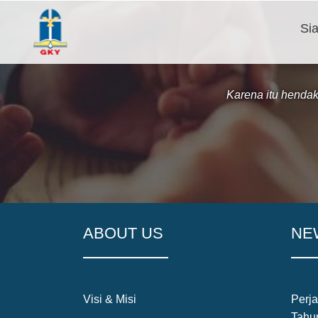
Si
Karena itu henda
ABOUT US
NE
Visi & Misi
Perj
Tahu