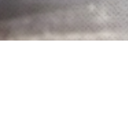
Gereja Kristus Yesus disingkat GKY didirikan atas
dalam Alkitab, yaitu Matius 16:18, 1 Korintus 3:11, 
kudus dan am (universal).
Gereja Kristus Yesus berdiri pada tanggal 3 Juni 200
Dengan menjunjung tinggi Alkitab yang adalah Firman