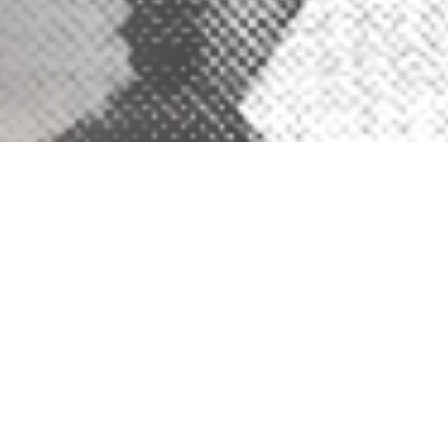
 dasar pengakuan bahwa Yesus Kristus adalah satu-satunya Da
dan Kolose 1:18. Atas dasar pengakuan tersebut, maka Gereja Kr
2.
 Allah, Gereja Kristus Yesus disingkat GKY bertekad menjalank