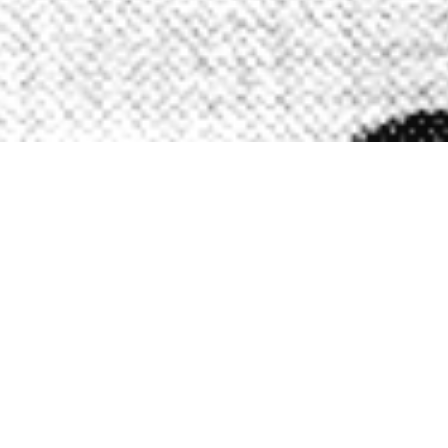
sar Gereja dan Kepala Gereja sebagaimana tercantum
istus Yesus adalah bagian integral dari Gereja yang
an misi Allah bagi dan melalui gereja-Nya (missio