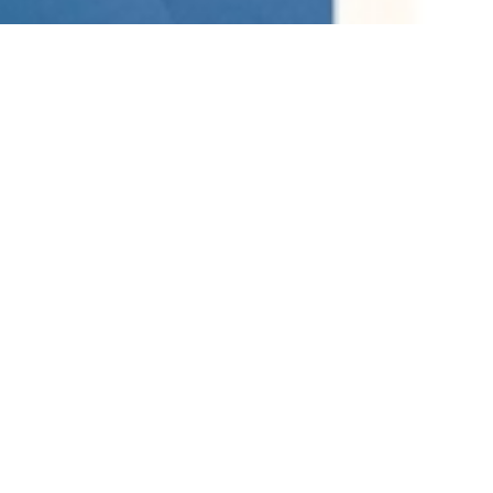
idup Baru (KHB) merupakan salah satu wujud visi pelayanan sos
nya ingin memenuhi harapan jemaat untuk mendapatkan akses pe
kepedulian.
p Baru di bawah naungan Sinode Gereja Kristus telah berkemb
atorium maupun penambahan poli dokter-dokter spesialis semak
at dan masyarakat. Klinik KHB hadir untuk menjadi saluran b
Health”.