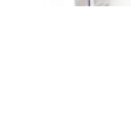
ial dan diakonia dari GKJMB (Gereja Kristus Jemaat
ngobatan yang terjangkau dan tanggap, tetapi juga
ang menjadi pelayanan kesehatan yang nyaman dan
in meyakinkan bahwa Klinik KHB pantas menjadi
erkat kasih Tuhan kepada setiap anggota jemaat dan