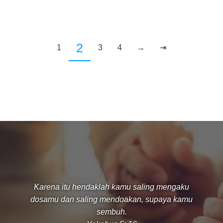
2
1
3
4
→
⇥
Karena itu hendaklah kamu saling mengaku
dosamu dan saling mendoakan, supaya kamu
sembuh.