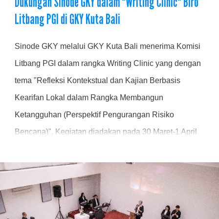
Dukungan Sinode GKY dalam "Writing Clinic" Biro
Litbang PGI di GKY Kuta Bali
Sinode GKY melalui GKY Kuta Bali menerima Komisi
Litbang PGI dalam rangka Writing Clinic yang dengan
tema "Refleksi Kontekstual dan Kajian Berbasis
Kearifan Lokal dalam Rangka Membangun
Ketangguhan (Perspektif Pengurangan Risiko
Bencana)". Kegiatan diadakan pada 30 Maret-1 April
2026, dibuka oleh Sekretaris Umum PGI, Pdt. Darwin
Darmawan dan