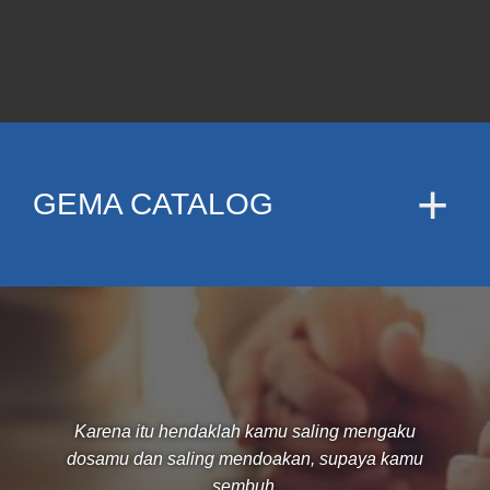
GEMA CATALOG
Karena itu hendaklah kamu saling mengaku
dosamu dan saling mendoakan, supaya kamu
sembuh.