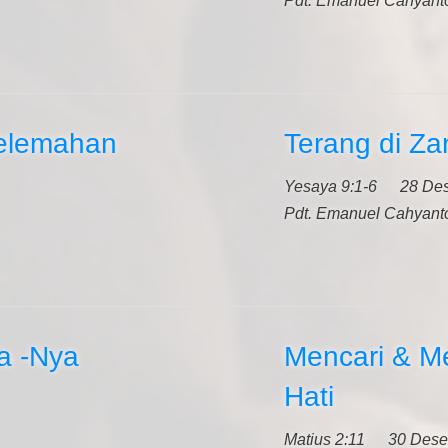
Pdt. Emanuel Cahyant
Kelemahan
Terang di Z
Yesaya 9:1-6
28 De
Pdt. Emanuel Cahyant
a -Nya
Mencari & 
Hati
Matius 2:11
30 Dese