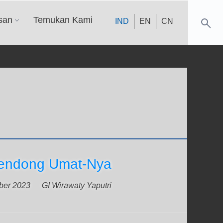
san
Temukan Kami
IND
EN
CN
gendong Umat-Nya
ber 2023
GI Wirawaty Yaputri