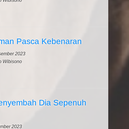
o Wibisono
aman Pasca Kebenaran
sember 2023
o Wibisono
Menyembah Dia Sepenuh
mber 2023