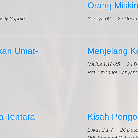
Orang Miskin
aty Yaputri
Yesaya 66
22 Dese
kan Umat-
Menjelang Ke
Matius 1:18-25
24 D
Pdt. Emanuel Cahyant
a Tentara
Kisah Pengo
Lukas 2:1-7
26 Des