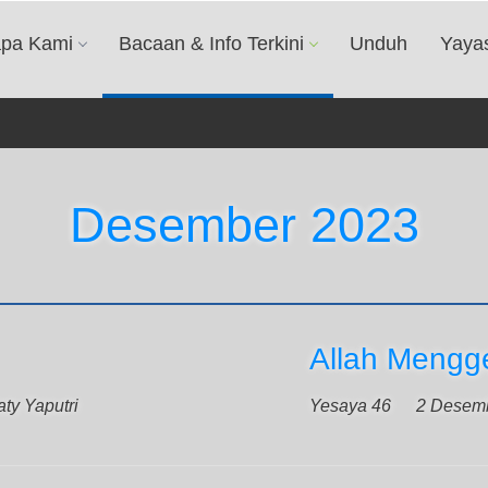
apa Kami
Bacaan & Info Terkini
Unduh
Yaya
Desember 2023
Allah Meng
ty Yaputri
Yesaya 46
2 Desem