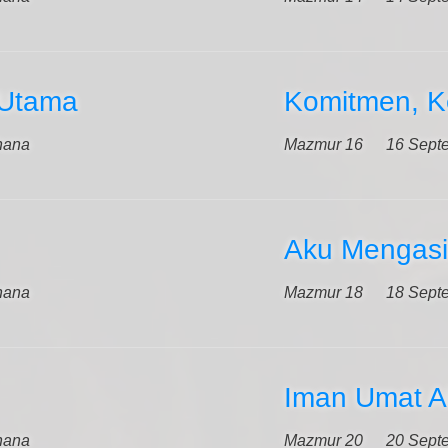
 Utama
Komitmen, K
hana
Mazmur 16
16 Sept
Aku Mengasi
hana
Mazmur 18
18 Sept
Iman Umat A
hana
Mazmur 20
20 Sept