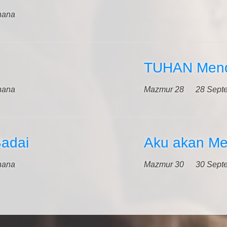
hana
TUHAN Men
hana
Mazmur 28
28 Sept
Badai
Aku akan Me
hana
Mazmur 30
30 Sept