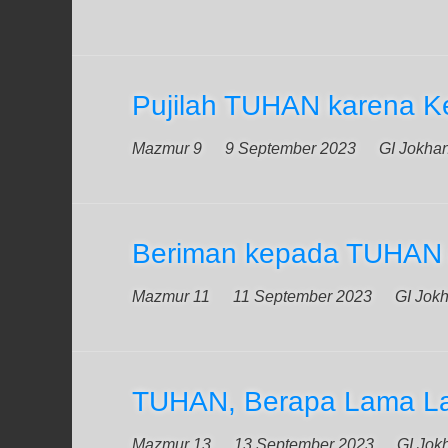
Pujilah TUHAN karena K
Mazmur 9
9 September 2023
GI Jokha
Beriman kepada TUHAN a
Mazmur 11
11 September 2023
GI Jok
TUHAN, Berapa Lama La
Mazmur 13
13 September 2023
GI Jok