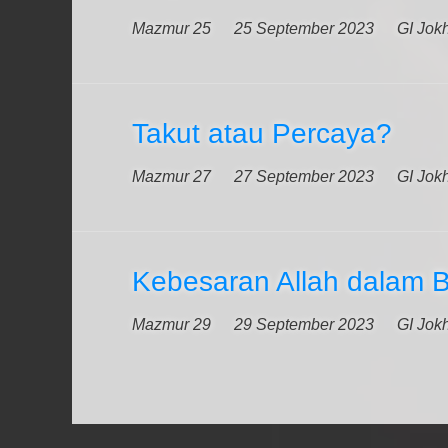
Mazmur 25
25 September 2023
GI Jok
Takut atau Percaya?
Mazmur 27
27 September 2023
GI Jok
Kebesaran Allah dalam 
Mazmur 29
29 September 2023
GI Jok