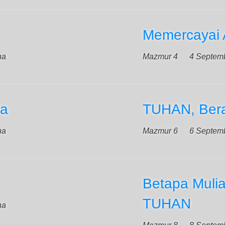
Memercayai A
na
Mazmur 4
4 Septem
ta
TUHAN, Bera
na
Mazmur 6
6 Septem
Betapa Muli
TUHAN
na