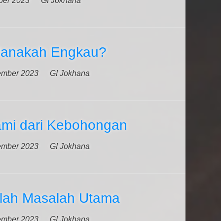
ber 2023
GI Jokhana
Manakah Engkau?
ember 2023
GI Jokhana
mi dari Kebohongan
ember 2023
GI Jokhana
lah Masalah Utama
ember 2023
GI Jokhana