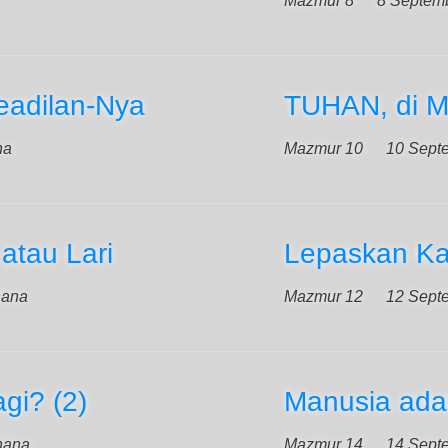
Mazmur 8
8 Septem
eadilan-Nya
TUHAN, di 
na
Mazmur 10
10 Sept
tau Lari
Lepaskan Ka
hana
Mazmur 12
12 Sept
gi? (2)
Manusia ada
hana
Mazmur 14
14 Sept