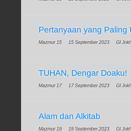
Pertanyaan yang Paling
Mazmur 15
15 September 2023
GI Jok
TUHAN, Dengar Doaku!
Mazmur 17
17 September 2023
GI Jok
Alam dan Alkitab
Mazmur 19
19 September 2023
GI Jok