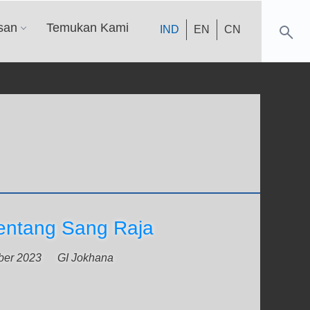
san
Temukan Kami
IND
EN
CN
ntang Sang Raja
ber 2023
GI Jokhana