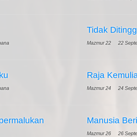
Tidak Diting
hana
Mazmur 22
22 Sept
ku
Raja Kemuli
hana
Mazmur 24
24 Sept
permalukan
Manusia Beri
Mazmur 26
26 Sept