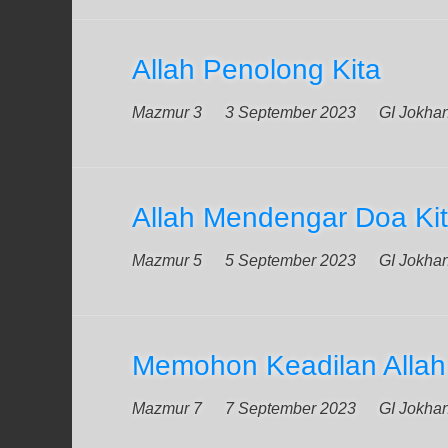
Allah Penolong Kita
Mazmur 3
3 September 2023
GI Jokha
Allah Mendengar Doa Ki
Mazmur 5
5 September 2023
GI Jokha
Memohon Keadilan Allah
Mazmur 7
7 September 2023
GI Jokha