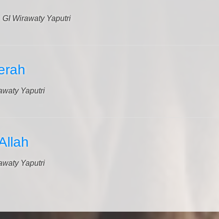
GI Wirawaty Yaputri
erah
awaty Yaputri
Allah
awaty Yaputri