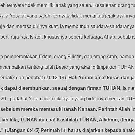
eh ternyata tidak memiliki anak yang saleh. Kesalehan orang 
aja Yosafat yang saleh--ternyata tidak mengikuti jejak ayahny
aja dan merasa dirinya kuat, ia membunuh saudara-saudaranya
perti raja-raja Israel, khususnya seperti keluarga Ahab, sebab i
pemberontakan Edom, orang Filistin, dan orang Arab, namun Y
menyampaikan tentang tulah besar yang akan ditimpakan TUHAN
 berbalik dan bertobat (21:12-14).
Hati Yoram amat keras dan ja
ak dapat disembuhkan, sesuai dengan firman TUHAN.
Ia men
(21:20), padahal Yoram memiliki ayah yang hidupnya mencari
 sebelum mereka memasuki tanah Kanaan. Perintah Allah i
 Allah kita, TUHAN itu esa! Kasihilah TUHAN, Allahmu, de
(Ulangan 6:4-5) Perintah ini harus diajarkan kepada anak-