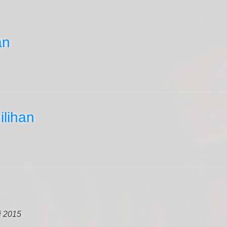
an
lihan
i 2015