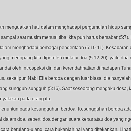
an menguatkan hati dalam menghadapi pergumulan hidup sampa
sampai saat musim menuai tiba, kita pun harus bersabar (5:7). 
dalam menghadapi berbagai penderitaan (5:10-11). Kesabaran 
ng menopang kita diperoleh melalui doa (5:12-20), yaitu doa 
andai oleh introspeksi diri dan kerendahhatian di hadapan Tuha
s, sekalipun Nabi Elia berdoa dengan luar biasa, dia hanyalah
ang sungguh-sungguh (5:16). Saat seseorang mengaku dosa, i
inyatakan pada orang itu.
an menuntun pada kesungguhan berdoa. Kesungguhan berdoa ada
al dalam doa, seperti doa dengan suara keras atau doa yang ng
ecara berulang-ulang, cara bukanlah hal yang ditekankan. Lihat