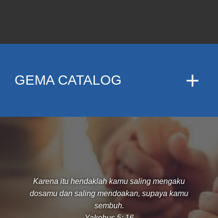
GEMA CATALOG
Karena itu hendaklah kamu saling mengaku
dosamu dan saling mendoakan, supaya kamu
sembuh.
Yakobus 5: 16