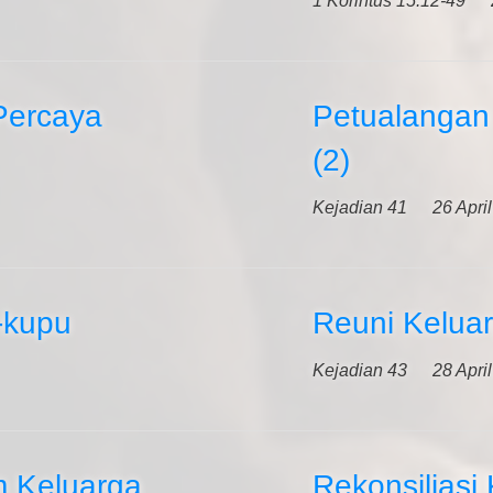
1 Korintus 15:12-49
Percaya
Petualangan
(2)
Kejadian 41
26 Apri
-kupu
Reuni Keluar
Kejadian 43
28 Apri
 Keluarga
Rekonsiliasi 