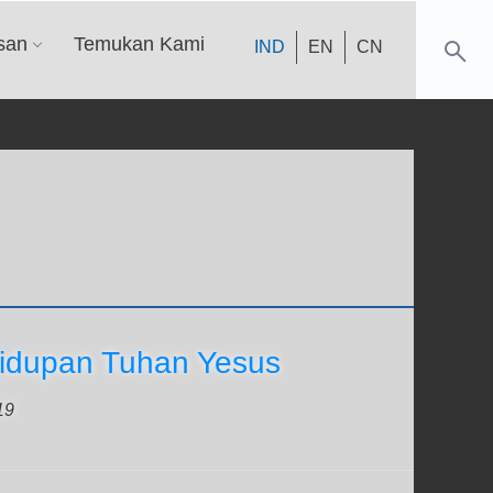
san
Temukan Kami
IND
EN
CN
idupan Tuhan Yesus
19