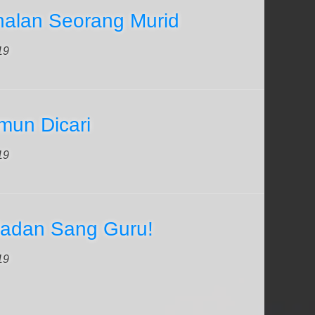
nalan Seorang Murid
19
mun Dicari
19
ladan Sang Guru!
19