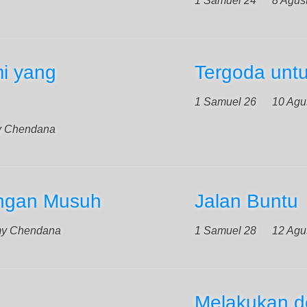
1 Samuel 24
8 Agus
mi yang
Tergoda unt
1 Samuel 26
10 Agu
y Chendana
ngan Musuh
Jalan Buntu
my Chendana
1 Samuel 28
12 Agu
Melakukan d