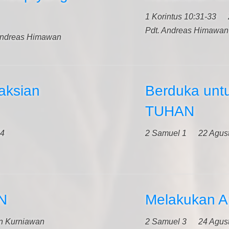
1 Korintus 10:31-33
Pdt. Andreas Himawan
Andreas Himawan
aksian
Berduka untu
TUHAN
24
2 Samuel 1
22 Agus
N
Melakukan A
in Kurniawan
2 Samuel 3
24 Agus