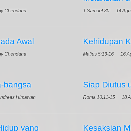
my Chendana
1 Samuel 30
14 Agu
pada Awal
Kehidupan K
my Chendana
Matius 5:13-16
16 A
a-bangsa
Siap Diutus 
Andreas Himawan
Roma 10:11-15
18 A
Hidup yang
Kesaksian Me