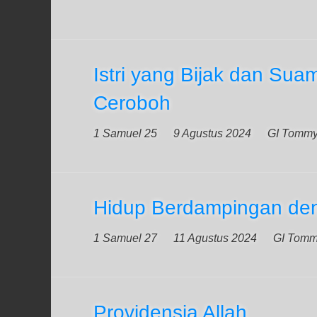
Istri yang Bijak dan Sua
Ceroboh
1 Samuel 25
9 Agustus 2024
GI Tomm
Hidup Berdampingan de
1 Samuel 27
11 Agustus 2024
GI Tom
Providensia Allah