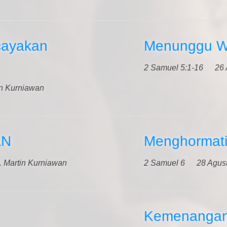
cayakan
Menunggu W
2 Samuel 5:1-16
26 
in Kurniawan
AN
Menghormati
. Martin Kurniawan
2 Samuel 6
28 Agus
Kemenangan