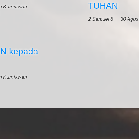
TUHAN
in Kurniawan
2 Samuel 8
30 Agus
AN kepada
in Kurniawan