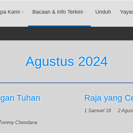
apa Kami
Bacaan & Info Terkini
Unduh
Yaya
Agustus 2024
ngan Tuhan
Raja yang C
1 Samuel 18
2 Agus
 Tommy Chendana