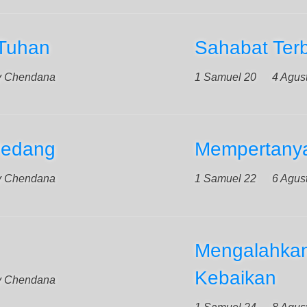
 Tuhan
Sahabat Terb
y Chendana
1 Samuel 20
4 Agus
Pedang
Mempertanya
y Chendana
1 Samuel 22
6 Agus
Mengalahkan
Kebaikan
y Chendana