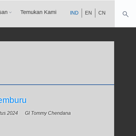
san
Temukan Kami
IND
EN
CN
emburu
tus 2024
GI Tommy Chendana