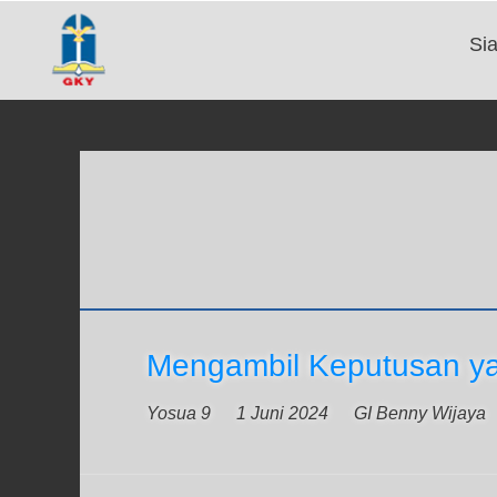
Si
Mengambil Keputusan y
Yosua 9
1 Juni 2024
GI Benny Wijaya