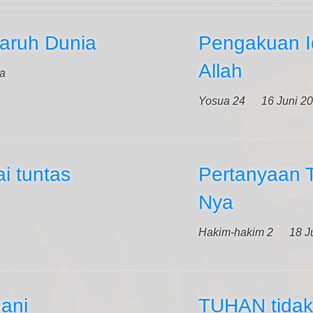
aruh Dunia
Pengakuan I
Allah
ya
Yosua 24
16 Juni 2
i tuntas
Pertanyaan
Nya
Hakim-hakim 2
18 J
ani
TUHAN tidak