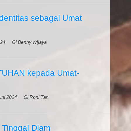
dentitas sebagai Umat
024
GI Benny Wijaya
 TUHAN kepada Umat-
uni 2024
GI Roni Tan
 Tinggal Diam