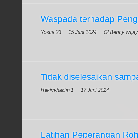
Waspada terhadap Peng
Yosua 23
15 Juni 2024
GI Benny Wija
Tidak diselesaikan sampa
Hakim-hakim 1
17 Juni 2024
Latihan Peperangan Roh