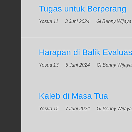
Tugas untuk Berperang
Yosua 11
3 Juni 2024
GI Benny Wijaya
Harapan di Balik Evaluas
Yosua 13
5 Juni 2024
GI Benny Wijaya
Kaleb di Masa Tua
Yosua 15
7 Juni 2024
GI Benny Wijaya