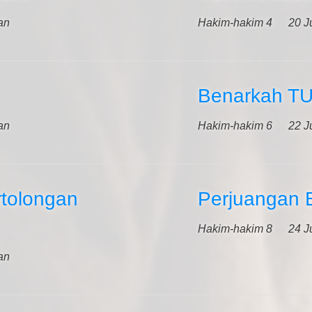
an
Hakim-hakim 4
20 J
Benarkah TU
an
Hakim-hakim 6
22 J
rtolongan
Perjuangan 
Hakim-hakim 8
24 J
an