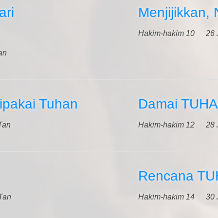
ari
Menjijikkan,
Hakim-hakim 10
26 
an
Dipakai Tuhan
Damai TUHA
Tan
Hakim-hakim 12
28 
Rencana TUH
Tan
Hakim-hakim 14
30 