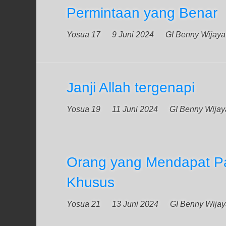
Permintaan yang Benar
Yosua 17
9 Juni 2024
GI Benny Wijaya
Janji Allah tergenapi
Yosua 19
11 Juni 2024
GI Benny Wijay
Orang yang Mendapat P
Khusus
Yosua 21
13 Juni 2024
GI Benny Wija