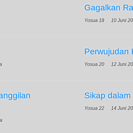
Gagalkan Ra
Yosua 18
10 Juni 2
Perwujudan K
a
Yosua 20
12 Juni 2
anggilan
Sikap dalam
Yosua 22
14 Juni 2
ya