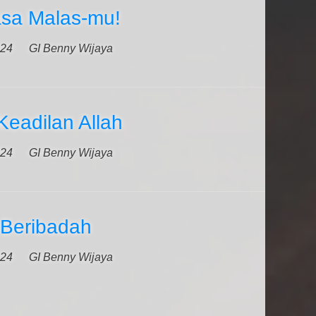
sa Malas-mu!
024
GI Benny Wijaya
eadilan Allah
024
GI Benny Wijaya
 Beribadah
024
GI Benny Wijaya