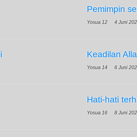
Pemimpin s
Yosua 12
4 Juni 20
i
Keadilan All
Yosua 14
6 Juni 20
Hati-hati t
Yosua 16
8 Juni 20